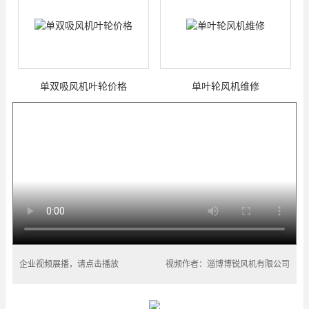
单双吸风机叶轮价格
单叶轮风机维修
企业视频展播，请点击播放
视频作者：淄博博锐风机有限公司